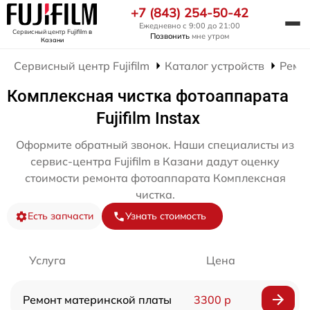
+7 (843) 254-50-42
Ежедневно с 9:00 до 21:00
Сервисный центр Fujifilm
в
Позвонить
мне утром
Казани
Сервисный центр Fujifilm
Каталог устройств
Ремо
Комплексная чистка фотоаппарата
Fujifilm Instax
Оформите обратный звонок. Наши специалисты из
сервис-центра Fujifilm в Казани дадут оценку
стоимости ремонта фотоаппарата Комплексная
чистка.
Есть запчасти
Узнать стоимость
Услуга
Цена
Ремонт материнской платы
3300 р