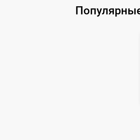
Популярные 
Чистка CCD/CMOS матрицы
Замена байонета
Замена кнопки включения
Замена микрофона
Замена аккумулятора
Программный ремонт