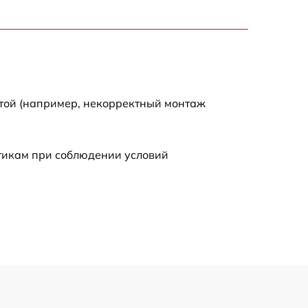
2700 р
2200 р
2200 р
отой (например, некорректный монтаж
4300 р
стикам при соблюдении условий
2300 р
3300 р
3800 р
3900 р