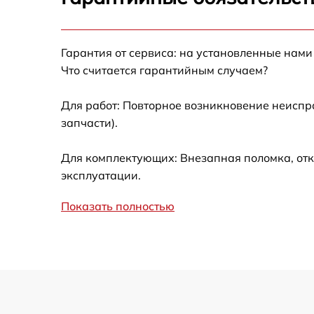
Замена фокусировочного экрана
Гарантия от сервиса: на установленные нами
Замена дисплея (экрана)
Что считается гарантийным случаем?
Замена корпуса
Для работ: Повторное возникновение неиспр
запчасти).
Замена CCD/CMOS матрицы
Для комплектующих: Внезапная поломка, отк
Замена затвора
эксплуатации.
Показать полностью
Замена материнской платы
Замена платы отсека карты памяти
Устранение битых пикселей на
CCD/CMOS матрице