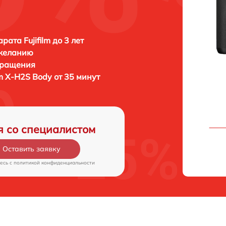
ата Fujifilm до 3 лет
 желанию
бращения
ilm X-H2S Body от 35 минут
я со специалистом
Оставить заявку
есь c
политикой конфиденциальности