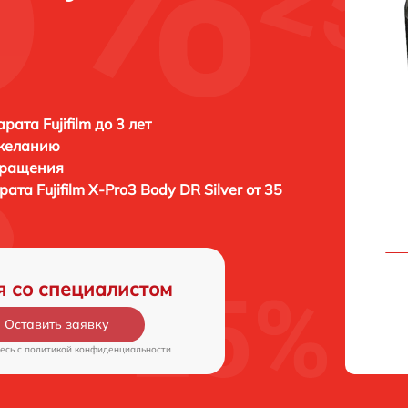
ата Fujifilm до 3 лет
 желанию
бращения
арата
Fujifilm X-Pro3 Body DR Silver от 35
я со специалистом
Оставить заявку
есь c
политикой конфиденциальности