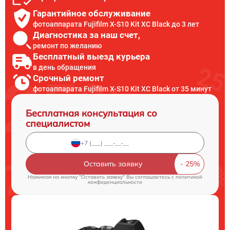
Гарантийное обслуживание
фотоаппарата Fujifilm X-S10 Kit XC Black до 3 лет
Диагностика за наш счет,
ремонт по желанию
Бесплатный выезд курьера
в день обращения
Срочный ремонт
фотоаппарата Fujifilm X-S10 Kit XC Black от 35 минут
Бесплатная консультация со
специалистом
Оставить заявку
Нажимая на кнопку "Оставить заявку" Вы соглашаетесь c
политикой
конфиденциальности