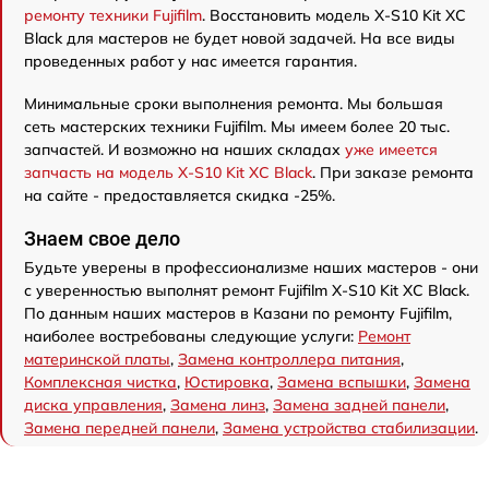
ремонту техники Fujifilm
. Восстановить модель X-S10 Kit XC
Black для мастеров не будет новой задачей. На все виды
проведенных работ у нас имеется гарантия.
Минимальные сроки выполнения ремонта. Мы большая
сеть мастерских техники Fujifilm. Мы имеем более 20 тыс.
запчастей. И возможно на наших складах
уже имеется
запчасть на модель X-S10 Kit XC Black
. При заказе ремонта
на сайте - предоставляется скидка -25%.
Знаем свое дело
Будьте уверены в профессионализме наших мастеров - они
с уверенностью выполнят ремонт Fujifilm X-S10 Kit XC Black.
По данным наших мастеров в Казани по ремонту Fujifilm,
наиболее востребованы следующие услуги:
Ремонт
материнской платы
,
Замена контроллера питания
,
Комплексная чистка
,
Юстировка
,
Замена вспышки
,
Замена
диска управления
,
Замена линз
,
Замена задней панели
,
Замена передней панели
,
Замена устройства стабилизации
.