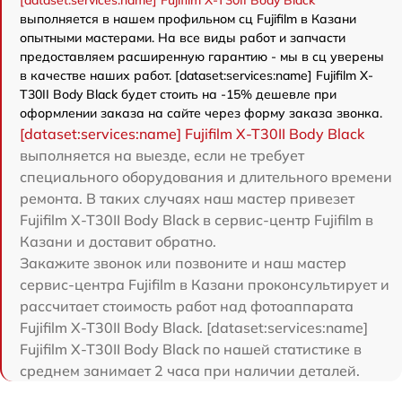
[dataset:services:name] Fujifilm X-T30II Body Black
выполняется в нашем профильном сц Fujifilm в Казани
опытными мастерами. На все виды работ и запчасти
предоставляем расширенную гарантию - мы в сц уверены
в качестве наших работ. [dataset:services:name] Fujifilm X-
T30II Body Black будет стоить на -15% дешевле при
оформлении заказа на сайте через форму заказа звонка.
[dataset:services:name] Fujifilm X-T30II Body Black
выполняется на выезде, если не требует
специального оборудования и длительного времени
ремонта. В таких случаях наш мастер привезет
Fujifilm X-T30II Body Black в сервис-центр Fujifilm в
Казани и доставит обратно.
Закажите звонок или позвоните и наш мастер
сервис-центра Fujifilm в Казани проконсультирует и
рассчитает стоимость работ над фотоаппарата
Fujifilm X-T30II Body Black. [dataset:services:name]
Fujifilm X-T30II Body Black по нашей статистике в
среднем занимает 2 часа при наличии деталей.