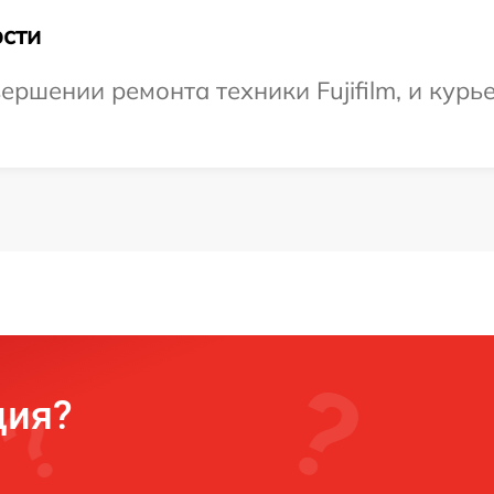
сти
ршении ремонта техники Fujifilm, и курь
ция?