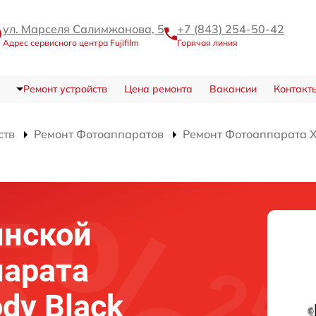
ул. Марселя Салимжанова, 5
+7 (843) 254-50-42
Адрес сервисного центра Fujifilm
Горячая линия
Ремонт устройств
Цена ремонта
Вакансии
Контакт
ств
Ремонт Фотоаппаратов
Ремонт Фотоаппарата X
инской
парата
ody Black