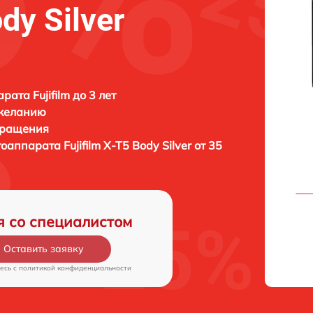
dy Silver
ата Fujifilm до 3 лет
 желанию
бращения
отоаппарата
Fujifilm X-T5 Body Silver от 35
я со специалистом
Оставить заявку
есь c
политикой конфиденциальности