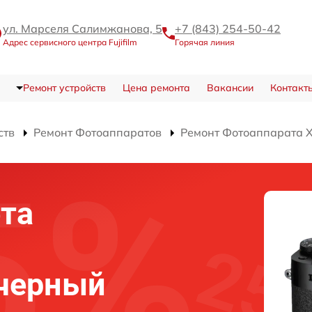
ул. Марселя Салимжанова, 5
+7 (843) 254-50-42
Адрес сервисного центра Fujifilm
Горячая линия
Ремонт устройств
Цена ремонта
Вакансии
Контакт
ств
Ремонт Фотоаппаратов
Ремонт Фотоаппарата 
та
 черный