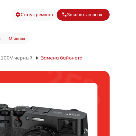
Статус ремонта
Заказать звонок
ы
Отзывы
X100V черный
Замена байонета