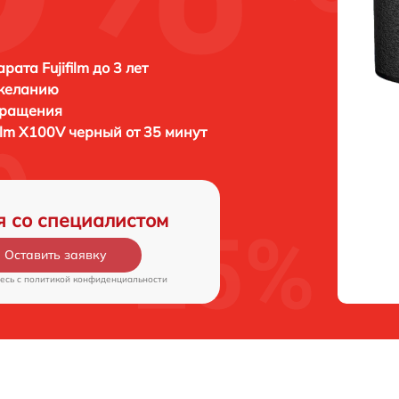
ата Fujifilm до 3 лет
 желанию
бращения
film X100V черный от 35 минут
я со специалистом
Оставить заявку
есь c
политикой конфиденциальности