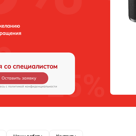
 желанию
бращения
я со специалистом
Оставить заявку
есь c
политикой конфиденциальности