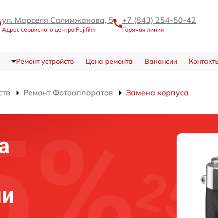
ул. Марселя Салимжанова, 5
+7 (843) 254-50-42
Адрес сервисного центра Fujifilm
Горячая линия
Ремонт устройств
Цена ремонта
Вакансии
Контакт
ств
Ремонт Фотоаппаратов
Замена корпуса
а
ни